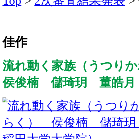
Top
>
2次審査結果発表
>
佳作
流れ動く家族（うつりか
侯俊楠 儲琦玥 董皓月