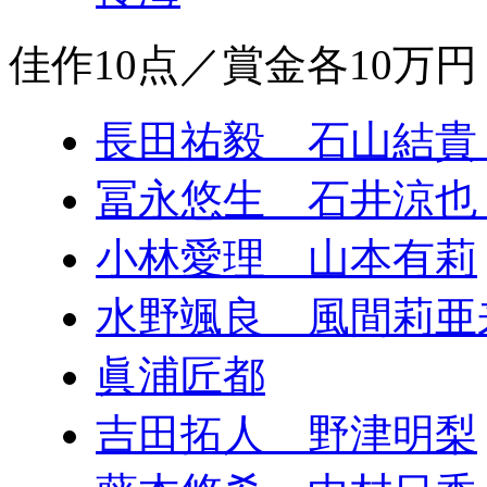
佳作10点／賞金各10万
長田祐毅 石山結貴
冨永悠生 石井涼也
小林愛理 山本有莉
水野颯良 ⾵間莉亜
眞浦匠都
吉田拓人 野津明梨