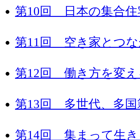
第10回 日本の集合住
第11回 空き家とつ
第12回 働き方を変
第13回 多世代、多
第14回 集まって生