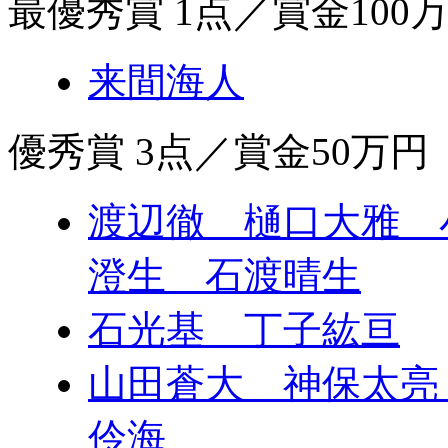
最優秀賞 1点／賞金100
来間海人
優秀賞 3点／賞金50万
渡辺徹 樋口大雅 
澄生 石渡晴生
石光基 丁子紘亘
山田蒼大 神保太亮
伶海