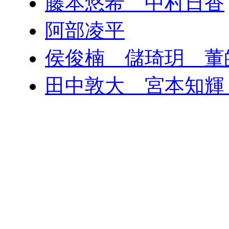
藤本悠希 中村日香
阿部凌平
侯俊楠 儲琦玥 董
田中敦大 宮本知輝