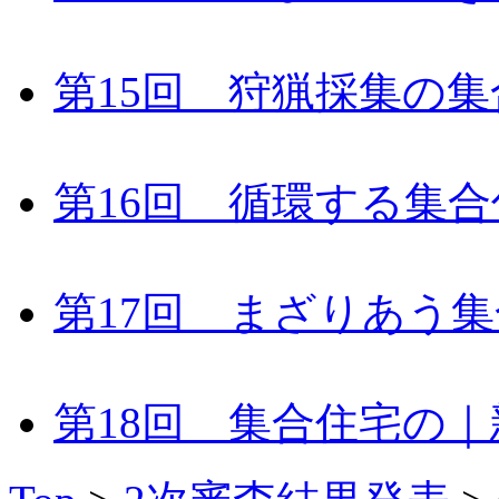
第15回 狩猟採集の集
第16回 循環する集合
第17回 まざりあう
第18回 集合住宅の