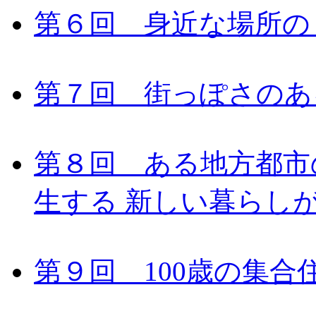
第６回 身近な場所の
第７回 街っぽさのあ
第８回 ある地方都市
生する 新しい暮らし
第９回 100歳の集合