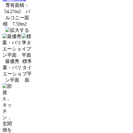
専有面積：
54.27m2 バ
ルコニー面
積 7.59m2
最優秀
標準
案・バリ
タイ
エーショ
プ平
ン平面
面