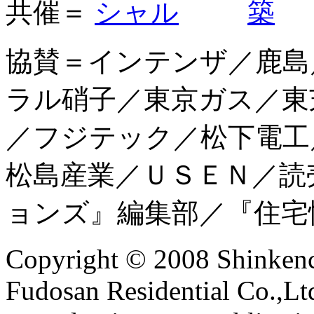
共催＝
協賛＝
インテンザ
／
鹿島
ラル硝子
／
東京ガス
／
東
／
フジテック
／
松下電工
松島産業
／
ＵＳＥＮ
／
読
ョンズ』編集部
／
『住宅
Copyright © 2008 Shinkenc
Fudosan Residential Co.,Ltd