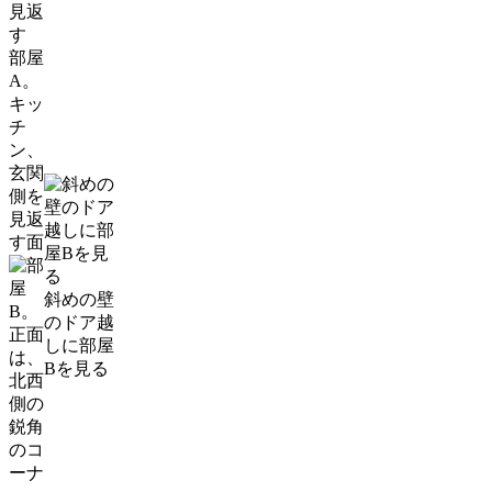
部屋
A。
キッ
チ
ン、
玄関
側を
見返
す面
斜めの壁
のドア越
しに部屋
Bを見る