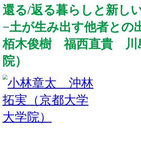
還る/返る暮らしと新し
−土が生み出す他者との
栢木俊樹 福西直貴 川
院）