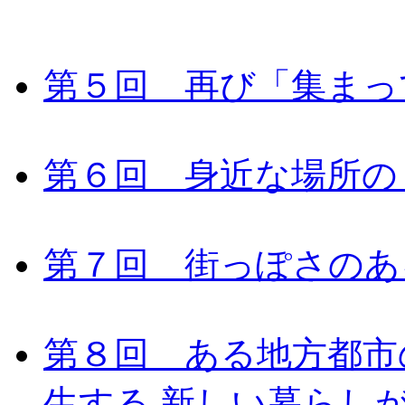
第５回 再び「集まっ
第６回 身近な場所の
第７回 街っぽさのあ
第８回 ある地方都市
生する 新しい暮らし