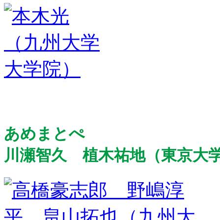
あめまとぺ
川瀬智久 植木祐地（東京大