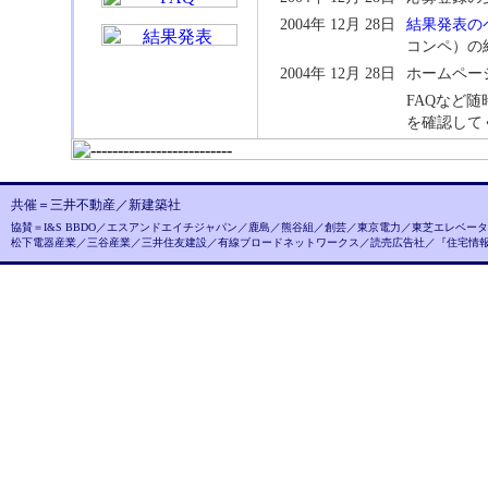
2004年 12月 28日
結果発表の
コンペ）の
2004年 12月 28日
ホームペー
FAQなど
を確認して
共催＝三井不動産／新建築社
協賛＝I&S BBDO／エスアンドエイチジャパン／鹿島／熊谷組／創芸／東京電力／東芝エレベ
松下電器産業／三谷産業／三井住友建設／有線ブロードネットワークス／読売広告社／『住宅情報S